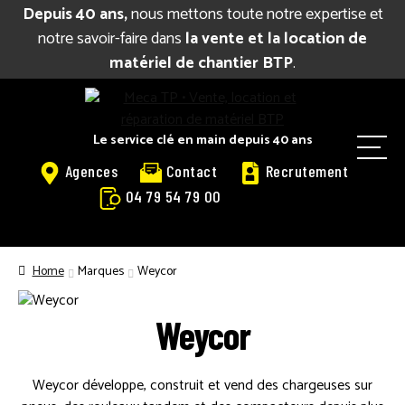
Depuis 40 ans,
nous mettons toute notre expertise et
notre savoir-faire dans
la vente et la location de
matériel de chantier BTP
.
Aller
Aller
à
au
la
contenu
Le service clé en main depuis 40 ans
M
navigation
Agences
Contact
Recrutement
e
04 79 54 79 00
n
u
BIENVENUE
Home
Marques
Weycor
CATALOGUE LOCATION
Weycor
VENTE
RÉPARATION
Weycor développe, construit et vend des chargeuses sur