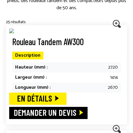
pneus, des rouleaux tandem et des compacteurs depuis plus
PIÈCES DÉTACHÉES
de 50 ans.
ACTUALITÉS
25 résultats
Rouleau Tandem AW300
Description
Hauteur (mm) :
2720
Largeur (mm) :
1414
Longueur (mm) :
2670
EN DÉTAILS
DEMANDER UN DEVIS