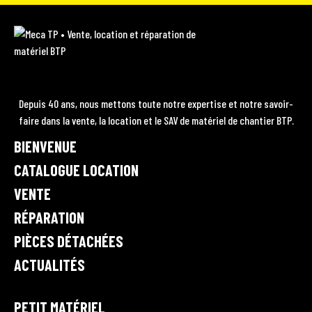
A
I
Y
L
C
N
O
I
M
E
e
S
U
N
c
B
T
T
K
a
O
A
U
E
T
Depuis 40 ans, nous mettons toute notre expertise et notre savoir-
P
O
faire dans la vente, la location et le SAV de matériel de chantier BTP.
G
B
D
•
K
BIENVENUE
R
E
I
V
A
e
CATALOGUE LOCATION
N
n
M
VENTE
t
RÉPARATION
e
,
PIÈCES DÉTACHÉES
l
ACTUALITÉS
o
c
a
PETIT MATÉRIEL