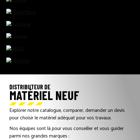
L
E
S
M
A
R
Q
U
DISTRIBUTEUR DE
MATÉRIEL NEUF
E
S
Explorer notre catalogue, comparer, demander un devis
pour choisir le matériel adéquat pour vos travaux.
Nos équipes sont là pour vous conseiller et vous guider
parmi nos grandes marques :