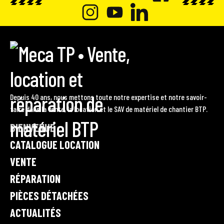
F
A
I
Y
L
C
N
O
I
M
E
e
S
U
N
c
B
T
T
K
a
O
A
U
E
T
Depuis 40 ans, nous mettons toute notre expertise et notre savoir-
P
O
faire dans la vente, la location et le SAV de matériel de chantier BTP.
G
B
D
•
K
BIENVENUE
R
E
I
V
A
e
CATALOGUE LOCATION
N
n
M
VENTE
t
RÉPARATION
e
,
PIÈCES DÉTACHÉES
l
ACTUALITÉS
o