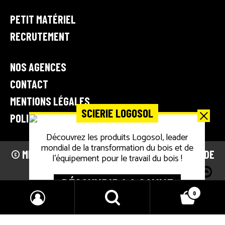
c
a
PETIT MATÉRIEL
t
RECRUTEMENT
i
o
n
NOS AGENCES
e
CONTACT
t
r
MENTIONS LÉGALES
SCIERIE LOGOSOL
é
POLITIQUE DE CONFIDENTIALITÉ
p
Découvrez les produits Logosol, leader
a
mondial de la transformation du bois et de
r
© MECA TP • VENTE, LOCATION ET RÉPARATION DE
l’équipement pour le travail du bois !
a
MATÉRIEL BTP 2026
t
DÉCOUVRIR LA GAMME
i
0
o
Search
n
d