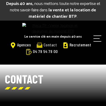
Depuis 40 ans,
nous mettons toute notre expertise et
notre savoir-faire dans
la vente et la location de
matériel de chantier BTP
.
Le service clé en main depuis 40 ans
M
Agences
Contact
Recrutement
e
04 79 54 79 00
n
u
BIENVENUE
CONTACT
CATALOGUE LOCATION
VENTE
RÉPARATION