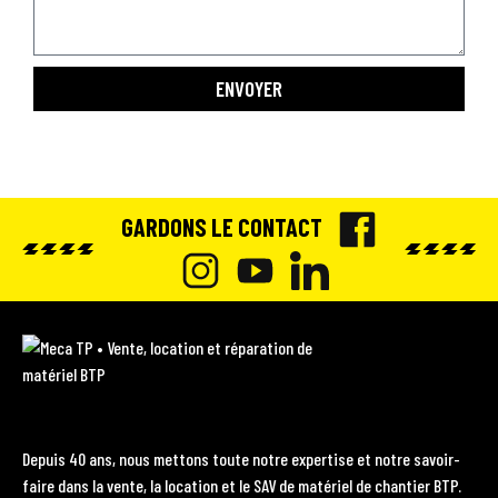
ENVOYER
GARDONS LE CONTACT
F
A
I
Y
L
C
N
O
I
M
E
e
S
U
N
c
B
T
T
K
a
O
A
U
E
T
Depuis 40 ans, nous mettons toute notre expertise et notre savoir-
P
O
faire dans la vente, la location et le SAV de matériel de chantier BTP.
G
B
D