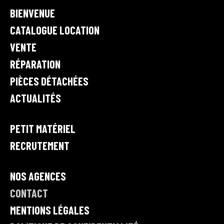
•
K
BIENVENUE
R
E
I
V
A
e
CATALOGUE LOCATION
N
n
M
VENTE
t
RÉPARATION
e
,
PIÈCES DÉTACHÉES
l
ACTUALITÉS
o
c
a
PETIT MATÉRIEL
t
RECRUTEMENT
i
o
n
NOS AGENCES
e
CONTACT
t
r
MENTIONS LÉGALES
é