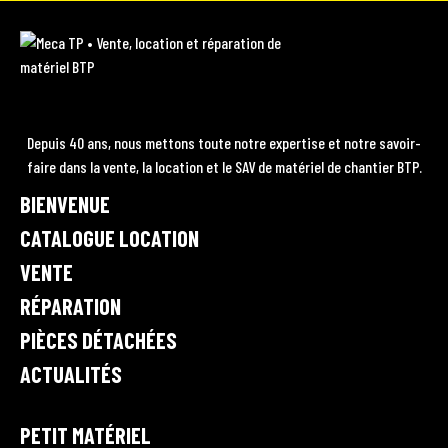
A
I
Y
L
C
N
O
I
M
E
e
S
U
N
c
B
T
T
K
a
O
A
U
E
T
Depuis 40 ans, nous mettons toute notre expertise et notre savoir-
P
O
faire dans la vente, la location et le SAV de matériel de chantier BTP.
G
B
D
•
K
BIENVENUE
R
E
I
V
A
e
CATALOGUE LOCATION
N
n
M
VENTE
t
RÉPARATION
e
,
PIÈCES DÉTACHÉES
l
ACTUALITÉS
o
c
a
PETIT MATÉRIEL