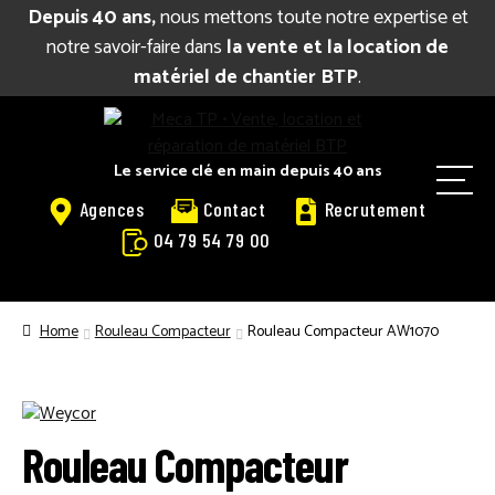
Depuis 40 ans,
nous mettons toute notre expertise et
notre savoir-faire dans
la vente et la location de
matériel de chantier BTP
.
Aller
Aller
à
au
la
contenu
Le service clé en main depuis 40 ans
M
navigation
Agences
Contact
Recrutement
e
04 79 54 79 00
n
u
BIENVENUE
Home
Rouleau Compacteur
Rouleau Compacteur AW1070
CATALOGUE LOCATION
VENTE
Rouleau Compacteur
RÉPARATION