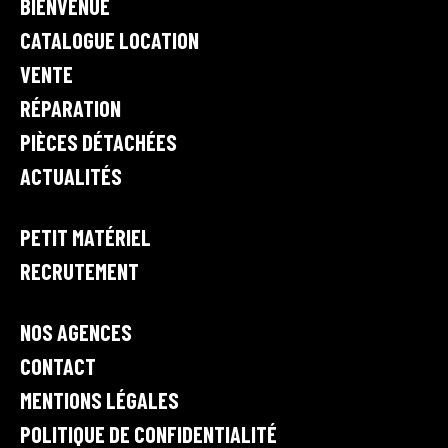
K
BIENVENUE
R
E
I
V
A
e
CATALOGUE LOCATION
N
n
M
VENTE
t
RÉPARATION
e
,
PIÈCES DÉTACHÉES
l
ACTUALITÉS
o
c
a
PETIT MATÉRIEL
t
RECRUTEMENT
i
o
n
NOS AGENCES
e
CONTACT
t
r
MENTIONS LÉGALES
é
POLITIQUE DE CONFIDENTIALITÉ
p