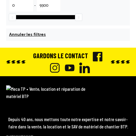
-
Annuler les filtres
GARDONS LE CONTACT
F
A
I
Y
L
C
N
O
I
M
E
e
S
U
N
c
B
T
T
K
a
O
A
U
E
T
Depuis 40 ans, nous mettons toute notre expertise et notre savoir-
P
O
faire dans la vente, la location et le SAV de matériel de chantier BTP.
G
B
D
•