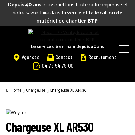
Depuis 40 ans,
nous mettons toute notre expertise et
notre savoir-faire dans
la vente et la location de
matériel de chantier BTP
.
Aller
Aller
à
au
la
contenu
Le service clé en main depuis 40 ans
M
navigation
Agences
Contact
Recrutement
e
04 79 54 79 00
n
u
BIENVENUE
Home
Chargeuse
Chargeuse XL AR530
CATALOGUE LOCATION
VENTE
Chargeuse XL AR530
RÉPARATION