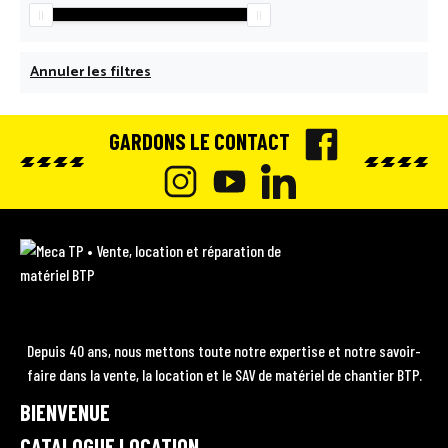
Annuler les filtres
GARDONS LE CONTACT
F
A
I
Y
L
C
N
O
I
M
E
e
S
U
N
c
B
T
T
K
a
O
A
U
E
T
Depuis 40 ans, nous mettons toute notre expertise et notre savoir-
P
O
faire dans la vente, la location et le SAV de matériel de chantier BTP.
G
B
D
•
K
BIENVENUE
R
E
I
V
A
e
CATALOGUE LOCATION
N