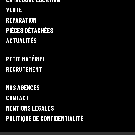
n
M
VENTE
t
RÉPARATION
e
,
PIÈCES DÉTACHÉES
l
ACTUALITÉS
o
c
a
PETIT MATÉRIEL
t
RECRUTEMENT
i
o
n
NOS AGENCES
e
CONTACT
t
r
MENTIONS LÉGALES
é
POLITIQUE DE CONFIDENTIALITÉ
p
a