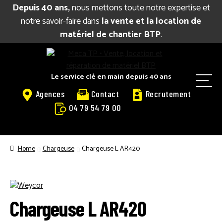
Depuis 40 ans,
nous mettons toute notre expertise et
notre savoir-faire dans
la vente et la location de
matériel de chantier BTP
.
Aller
Aller
à
au
la
contenu
Le service clé en main depuis 40 ans
M
navigation
Agences
Contact
Recrutement
e
04 79 54 79 00
n
u
BIENVENUE
Home
Chargeuse
Chargeuse L AR420
CATALOGUE LOCATION
VENTE
Chargeuse L AR420
RÉPARATION