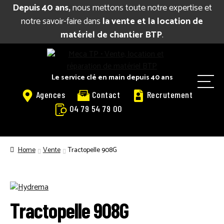
Depuis 40 ans,
nous mettons toute notre expertise et
notre savoir-faire dans
la vente et la location de
matériel de chantier BTP
.
Aller
Aller
à
au
la
contenu
Le service clé en main depuis 40 ans
M
navigation
Agences
Contact
Recrutement
e
04 79 54 79 00
n
u
BIENVENUE
Home
Vente
Tractopelle 908G
CATALOGUE LOCATION
VENTE
Tractopelle 908G
RÉPARATION