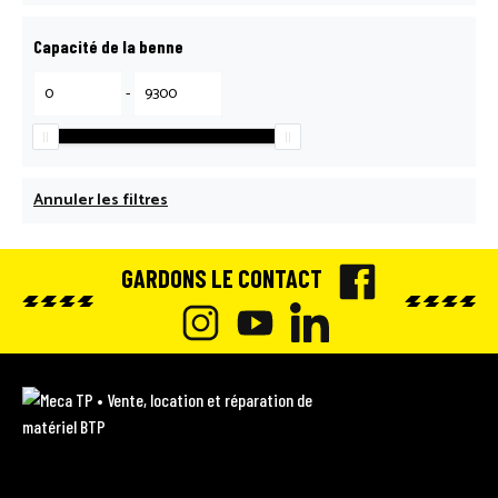
Capacité de la benne
-
Annuler les filtres
GARDONS LE CONTACT
F
A
I
Y
L
C
N
O
I
M
E
e
S
U
N
c
B
T
T
K
a