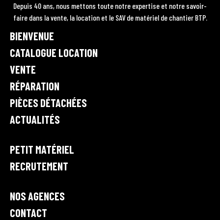
O
A
U
E
T
Depuis 40 ans, nous mettons toute notre expertise et notre savoir-
P
O
faire dans la vente, la location et le SAV de matériel de chantier BTP.
G
B
D
•
K
BIENVENUE
R
E
I
V
A
e
CATALOGUE LOCATION
N
n
M
VENTE
t
RÉPARATION
e
,
PIÈCES DÉTACHÉES
l
ACTUALITÉS
o
c
a
PETIT MATÉRIEL
t
RECRUTEMENT
i
o
n
NOS AGENCES
e
CONTACT
t