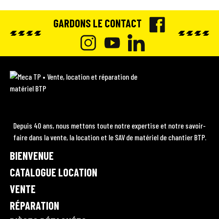
GARDONS LE CONTACT
F
A
I
Y
L
C
N
O
I
M
E
e
S
U
N
c
B
T
T
K
a
O
A
U
E
T
Depuis 40 ans, nous mettons toute notre expertise et notre savoir-
P
O
faire dans la vente, la location et le SAV de matériel de chantier BTP.
G
B
D
•
K
BIENVENUE
R
E
I
V
A
e
CATALOGUE LOCATION
N
n
M
VENTE
t
RÉPARATION
e
,