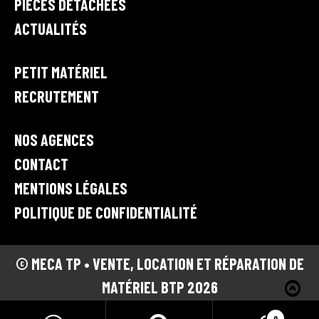
PIÈCES DÉTACHÉES
l
ACTUALITÉS
o
c
a
PETIT MATÉRIEL
t
RECRUTEMENT
i
o
n
NOS AGENCES
e
CONTACT
t
r
MENTIONS LÉGALES
é
POLITIQUE DE CONFIDENTIALITÉ
p
a
r
© MECA TP • VENTE, LOCATION ET RÉPARATION DE
a
MATÉRIEL BTP 2026
t
i
0