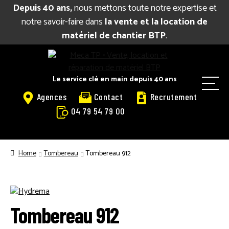
Depuis 40 ans,
nous mettons toute notre expertise et
notre savoir-faire dans
la vente et la location de
matériel de chantier BTP
.
Aller
Aller
à
au
la
contenu
Le service clé en main depuis 40 ans
M
navigation
Agences
Contact
Recrutement
e
04 79 54 79 00
n
u
BIENVENUE
Home
Tombereau
Tombereau 912
CATALOGUE LOCATION
VENTE
Tombereau 912
RÉPARATION