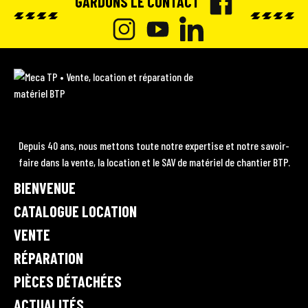
GARDONS LE CONTACT
F
A
I
Y
L
C
N
O
I
M
E
e
S
U
N
c
B
T
T
K
a
O
A
U
E
T
Depuis 40 ans, nous mettons toute notre expertise et notre savoir-
P
O
faire dans la vente, la location et le SAV de matériel de chantier BTP.
G
B
D
•
K
BIENVENUE
R
E
I
V
A
e
CATALOGUE LOCATION
N
n
M
VENTE
t
RÉPARATION
e
,
PIÈCES DÉTACHÉES
l
ACTUALITÉS
o