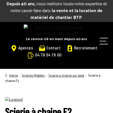
Depuis 40 ans,
nous mettons toute notre expertise et
notre savoir-faire dans
la vente et la location de
matériel de chantier BTP
.
Aller
Aller
à
au
la
contenu
Le service clé en main depuis 40 ans
M
navigation
Agences
Contact
Recrutement
e
04 79 54 79 00
n
u
BIENVENUE
Home
Scieries Mobiles
Scierie à chaine sur pied
Scierie à
CATALOGUE LOCATION
chaine F2
VENTE
RÉPARATION
Scierie à chaine F2