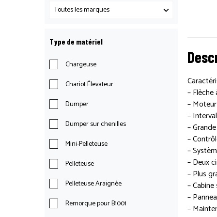
Type de matériel
Descr
Chargeuse
Caractéri
Chariot Élevateur
– Flèche 
– Moteur
Dumper
– Interva
Dumper sur chenilles
– Grande 
– Contrôl
Mini-Pelleteuse
– Système
– Deux ci
Pelleteuse
– Plus gr
Pelleteuse Araignée
– Cabine 
– Panneau
Remorque pour B1001
– Mainte