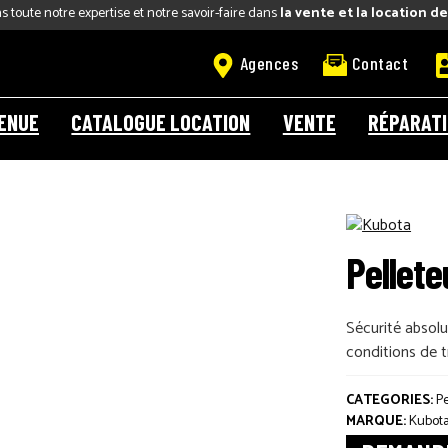
 toute notre expertise et notre savoir-faire dans
la vente et la location d
Agences
Contact
ENUE
CATALOGUE LOCATION
VENTE
RÉPARAT
Aller
Aller
à
au
la
contenu
navigation
Pellet
Sécurité absol
conditions de tr
CATEGORIES:
Pe
MARQUE:
Kubot