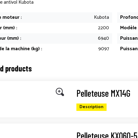
e antivol Kubota
 moteur :
Kubota
Profond
r (mm) :
2200
Modèle 
ur (mm) :
6940
Puissanc
e la machine (kg) :
9097
Puissan
ed products
Pelleteuse MX14G
Description
Pelleteuse KX060-5