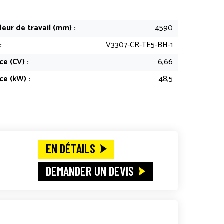
eur de travail (mm) :
4590
:
V3307-CR-TE5-BH-1
e (CV) :
6,66
ce (kW) :
48,5
EN DÉTAILS
DEMANDER UN DEVIS