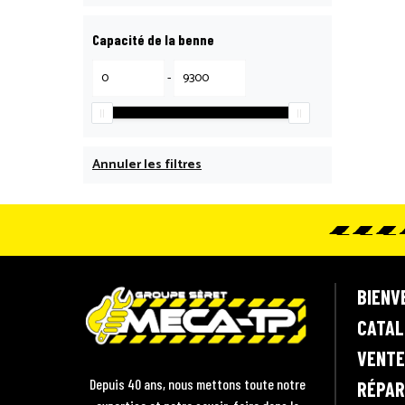
Capacité de la benne
-
Annuler les filtres
M
BIENV
e
CATAL
c
VENTE
a
T
Depuis 40 ans, nous mettons toute notre
RÉPAR
P