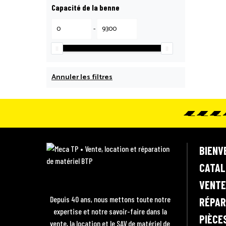
Capacité de la benne
-
Annuler les filtres
M
BIENV
e
CATAL
c
VENTE
a
T
Depuis 40 ans, nous mettons toute notre
RÉPAR
P
expertise et notre savoir-faire dans la
PIÈCE
•
vente, la location et le SAV de matériel de