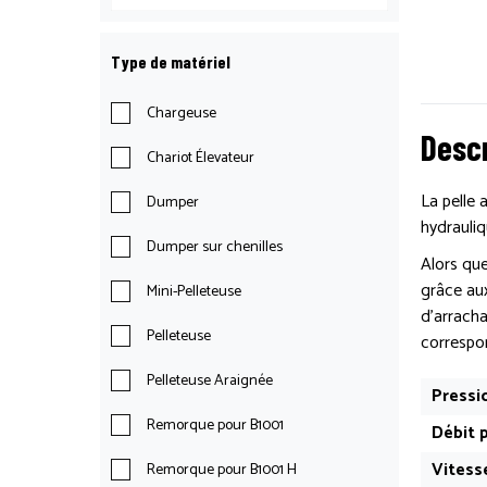
Type de matériel
Chargeuse
Descr
Chariot Élevateur
La pelle 
Dumper
hydrauliq
Dumper sur chenilles
Alors que
grâce aux
Mini-Pelleteuse
d’arracha
Pelleteuse
correspon
Pelleteuse Araignée
Pressi
Remorque pour B1001
Débit p
Vitess
Remorque pour B1001 H