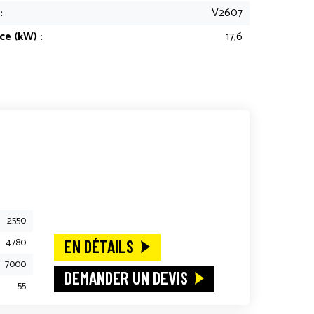
:
V2607
ce (kW) :
17,6
e
2550
4780
EN DÉTAILS
7000
DEMANDER UN DEVIS
55