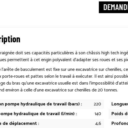
DEMANDE
iption
araignée doit ses capacités particulières à son châssis high tech ingé
ues permettent à cet engin polyvalent d’adapter ses roues et ses pie
 l’arête de basculement est fixe sur une excavatrice sur chenilles, 
 porte-roues et pattes selon le travail à exécuter. Il est ainsi possi
ge du bras qu’une excavatrice usuelle est dans l’impossibilité d’at
d environ à celle d’une excavatrice sur chenilles de 20 tonnes.
on pompe hydraulique de travail (bars) :
220
Longueu
ompe hydraulique de travail (l/min) :
140
Poids de
e de déplacement :
4,6
Profond