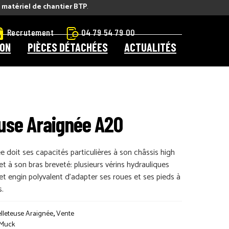
e matériel de chantier BTP
.
Recrutement
04 79 54 79 00
ION
PIÈCES DÉTACHÉES
ACTUALITÉS
euse Araignée A20
ée doit ses capacités particulières à son châssis high
et à son bras breveté: plusieurs vérins hydrauliques
t engin polyvalent d’adapter ses roues et ses pieds à
s.
elleteuse Araignée
,
Vente
 Muck