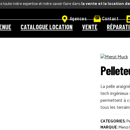
 toute notre expertise et notre savoir-faire dans
la vente et la location d
Agences
Contact
ENUE
CATALOGUE LOCATION
VENTE
RÉPARAT
Aller
Aller
à
au
la
contenu
navigation
Pellet
La pelle araign
tech ingénieux 
permettent à ce
tous les terrain
CATEGORIES:
P
MARQUE:
Menzi